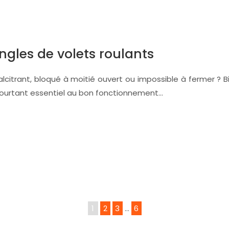
gles de volets roulants
lcitrant, bloqué à moitié ouvert ou impossible à fermer ? B
ourtant essentiel au bon fonctionnement…
1
2
3
…
6